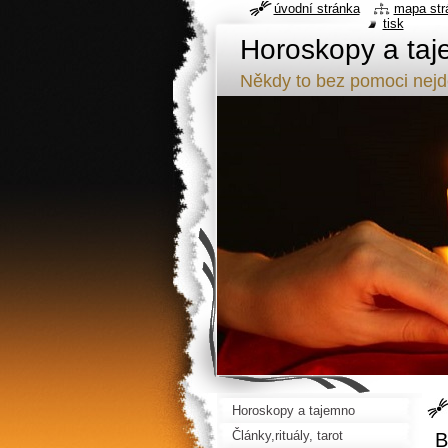
úvodní stránka
mapa str
tisk
Horoskopy a taj
Někdy to bez pomoci nej
Horoskopy a tajemno
Články,rituály, tarot
B