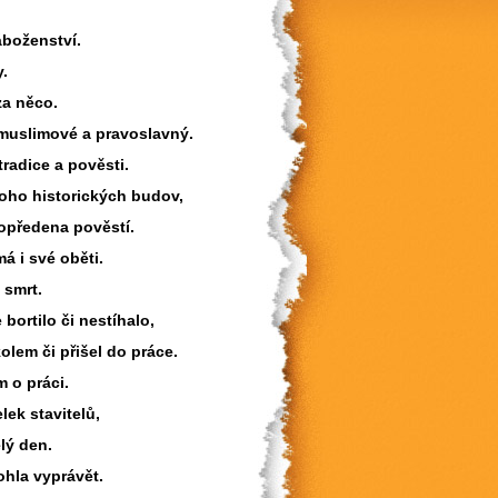
áboženství.
y.
za něco.
 muslimové a pravoslavný.
tradice a pověsti.
oho historických budov,
 opředena pověstí.
á i své oběti.
 smrt.
bortilo či nestíhalo,
olem či přišel do práce.
m o práci.
lek stavitelů,
lý den.
hla vyprávět.