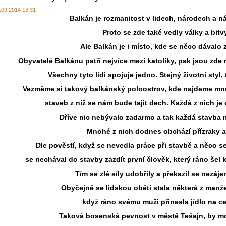
.09.2014 13:31
Balkán je rozmanitost v lidech, národech a n
Proto se zde také vedly války a bitv
Ale Balkán je i místo, kde se něco dávalo 
Obyvatelé Balkánu patří nejvíce mezi katolíky, pak jsou zde
Všechny tyto lidi spojuje jedno. Stejný životní styl, 
Vezměme si takový balkánský poloostrov, kde najdeme mn
staveb z níž se nám bude tajit dech. Každá z nich je
Dříve nic nebývalo zadarmo a tak každá stavba m
Mnohé z nich dodnes obchází přízraky a
Dle pověstí, když se nevedla práce při stavbě a něco se 
se nechával do stavby zazdít první člověk, který ráno šel k
Tím se zlé síly udobřily a překazil se nezáje
Obyčejně se lidskou obětí stala některá z manže
když ráno svému muži přinesla jídlo na ce
Taková bosenská pevnost v městě Tešajn, by mo