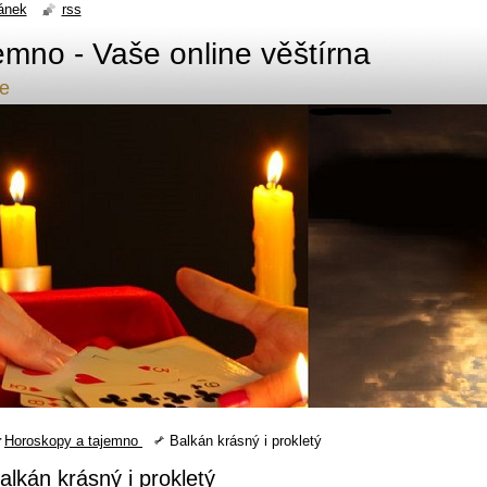
ánek
rss
emno - Vaše online věštírna
de
Horoskopy a tajemno
Balkán krásný i prokletý
alkán krásný i prokletý