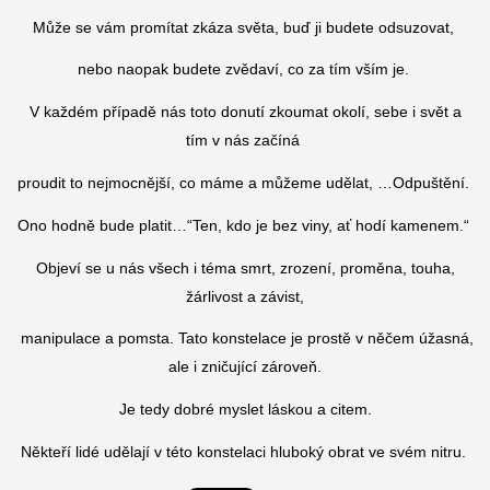
Může se vám promítat zkáza světa, buď ji budete odsuzovat,
nebo naopak budete zvědaví, co za tím vším je.
V každém případě nás toto donutí zkoumat okolí, sebe i svět a
tím v nás začíná
proudit to nejmocnější, co máme a můžeme udělat, …Odpuštění.
Ono hodně bude platit…“Ten, kdo je bez viny, ať hodí kamenem.“
Objeví se u nás všech i téma smrt, zrození, proměna, touha,
žárlivost a závist,
manipulace a pomsta. Tato konstelace je prostě v něčem úžasná,
ale i zničující zároveň.
Je tedy dobré myslet láskou a citem.
Někteří lidé udělají v této konstelaci hluboký obrat ve svém nitru.