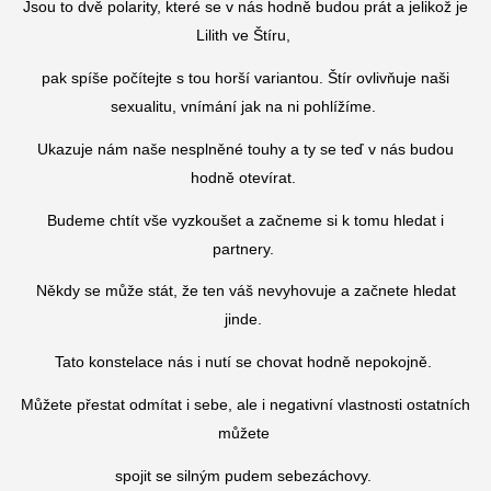
Jsou to dvě polarity, které se v nás hodně budou prát a jelikož je
Lilith ve Štíru,
pak spíše počítejte s tou horší variantou. Štír ovlivňuje naši
sexualitu, vnímání jak na ni pohlížíme.
Ukazuje nám naše nesplněné touhy a ty se teď v nás budou
hodně otevírat.
Budeme chtít vše vyzkoušet a začneme si k tomu hledat i
partnery.
Někdy se může stát, že ten váš nevyhovuje a začnete hledat
jinde.
Tato konstelace nás i nutí se chovat hodně nepokojně.
Můžete přestat odmítat i sebe, ale i negativní vlastnosti ostatních
můžete
spojit se silným pudem sebezáchovy.