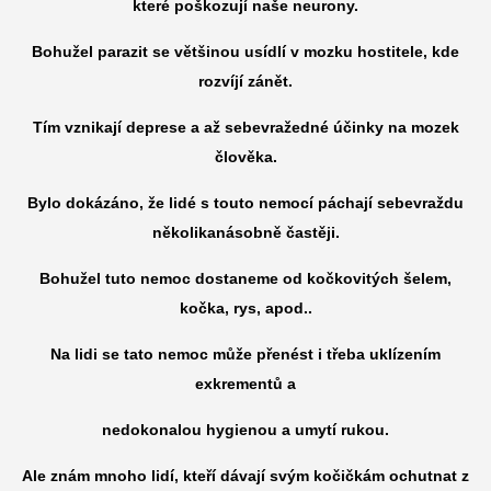
které poškozují naše neurony.
Bohužel parazit se většinou usídlí v mozku hostitele, kde
rozvíjí zánět.
Tím vznikají deprese a až sebevražedné účinky na mozek
člověka.
Bylo dokázáno, že lidé s touto nemocí páchají sebevraždu
několikanásobně častěji.
Bohužel tuto nemoc dostaneme od kočkovitých šelem,
kočka, rys, apod..
Na lidi se tato nemoc může přenést i třeba uklízením
exkrementů a
nedokonalou hygienou a umytí rukou.
Ale znám mnoho lidí, kteří dávají svým kočičkám ochutnat z