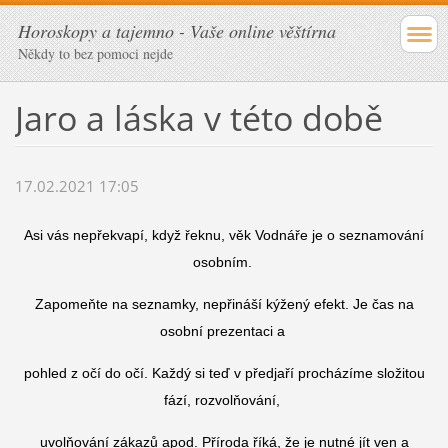
Horoskopy a tajemno - Vaše online věštírna
Někdy to bez pomoci nejde
Jaro a láska v této době
17.02.2021 17:05
Asi vás nepřekvapí, když řeknu, věk Vodnáře je o seznamování
osobním.
Zapomeňte na seznamky, nepřináší kýžený efekt. Je čas na
osobní prezentaci a
pohled z očí do očí. Každý si teď v předjaří procházíme složitou
fází, rozvolňování,
uvolňování zákazů apod. Příroda říká, že je nutné jít ven a