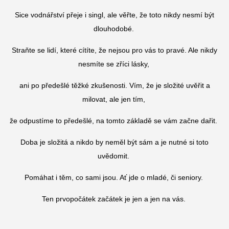
Sice vodnářství přeje i singl, ale věřte, že toto nikdy nesmí být
dlouhodobé.
Straňte se lidí, které cítíte, že nejsou pro vás to pravé. Ale nikdy
nesmíte se zříci lásky,
ani po předešlé těžké zkušenosti. Vím, že je složité uvěřit a
milovat, ale jen tím,
že odpustíme to předešlé, na tomto základě se vám začne dařit.
Doba je složitá a nikdo by neměl být sám a je nutné si toto
uvědomit.
Pomáhat i těm, co sami jsou. Ať jde o mladé, či seniory.
Ten prvopočátek začátek je jen a jen na vás.