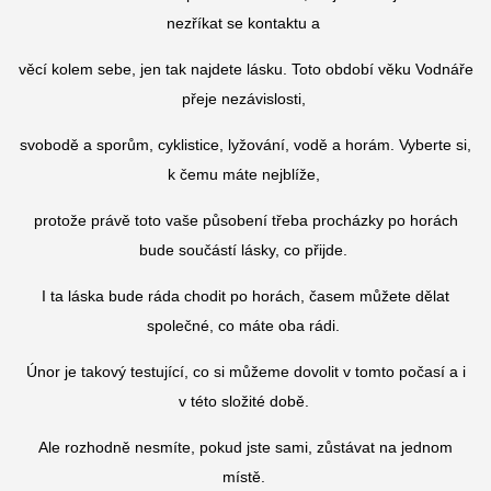
nezříkat se kontaktu a
věcí kolem sebe, jen tak najdete lásku. Toto období věku Vodnáře
přeje nezávislosti,
svobodě a sporům, cyklistice, lyžování, vodě a horám. Vyberte si,
k čemu máte nejblíže,
protože právě toto vaše působení třeba procházky po horách
bude součástí lásky, co přijde.
I ta láska bude ráda chodit po horách, časem můžete dělat
společné, co máte oba rádi.
Únor je takový testující, co si můžeme dovolit v tomto počasí a i
v této složité době.
Ale rozhodně nesmíte, pokud jste sami, zůstávat na jednom
místě.