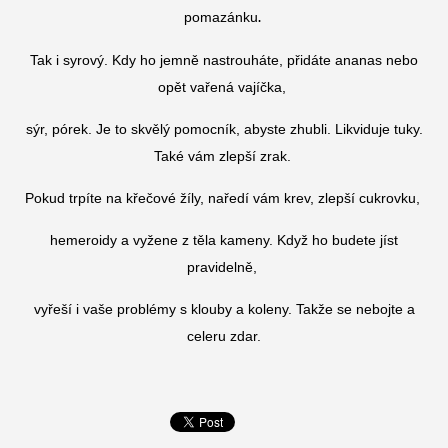
pomazánku
.
Tak i syrový. Kdy ho jemně nastrouháte, přidáte ananas nebo
opět vařená vajíčka,
sýr, pórek. Je to skvělý pomocník, abyste zhubli. Likviduje tuky.
Také vám zlepší zrak.
Pokud trpíte na křečové žíly, naředí vám krev, zlepší cukrovku,
hemeroidy a vyžene z těla kameny. Když ho budete jíst
pravidelně,
vyřeší i vaše problémy s klouby a koleny. Takže se nebojte a
celeru zdar.