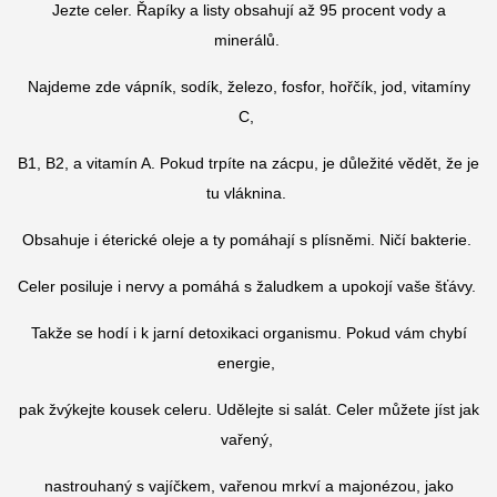
Jezte celer. Řapíky a listy obsahují až 95 procent vody a
minerálů.
Najdeme zde vápník, sodík, železo, fosfor, hořčík, jod, vitamíny
C,
B1, B2, a vitamín A. Pokud trpíte na zácpu, je důležité vědět, že je
tu vláknina.
Obsahuje i éterické oleje a ty pomáhají s plísněmi. Ničí bakterie.
Celer posiluje i nervy a pomáhá s žaludkem a upokojí vaše šťávy.
Takže se hodí i k jarní detoxikaci organismu. Pokud vám chybí
energie,
pak žvýkejte kousek celeru. Udělejte si salát. Celer můžete jíst jak
vařený,
nastrouhaný s vajíčkem, vařenou mrkví a majonézou, jako