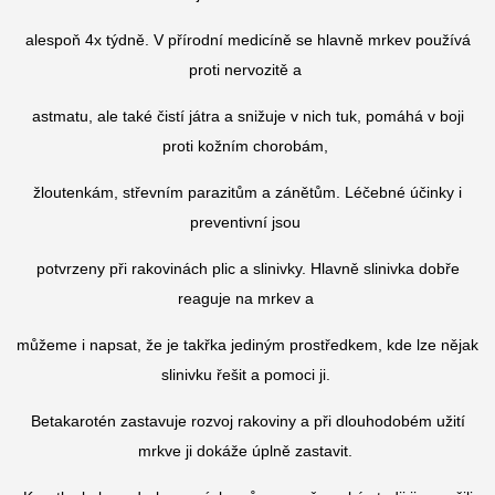
alespoň 4x týdně. V přírodní medicíně se hlavně mrkev používá
proti nervozitě a
astmatu, ale také čistí játra a snižuje v nich tuk, pomáhá v boji
proti kožním chorobám,
žloutenkám, střevním parazitům a zánětům. Léčebné účinky i
preventivní jsou
potvrzeny při rakovinách plic a slinivky. Hlavně slinivka dobře
reaguje na mrkev a
můžeme i napsat, že je takřka jediným prostředkem, kde lze nějak
slinivku řešit a pomoci ji.
Betakarotén zastavuje rozvoj rakoviny a při dlouhodobém užití
mrkve ji dokáže úplně zastavit.