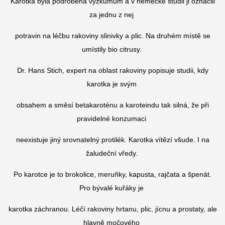
Karotka byla podrobena výzkumům a v německé studii ji označili
za jednu z nej
potravin na léčbu rakoviny slinivky a plic. Na druhém místě se
umístily bio citrusy.
Dr. Hans Stich, expert na oblast rakoviny popisuje studii, kdy
karotka je svým
obsahem a směsí betakaroténu a karoteindu tak silná, že při
pravidelné konzumaci
neexistuje jiný srovnatelný protilék. Karotka vítězí všude. I na
žaludeční vředy.
Po karotce je to brokolice, meruňky, kapusta, rajčata a špenát.
Pro bývalé kuřáky je
karotka záchranou. Léčí rakoviny hrtanu, plic, jícnu a prostaty, ale
hlavně močového