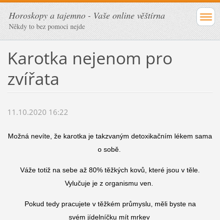
Horoskopy a tajemno - Vaše online věštírna
Někdy to bez pomoci nejde
Karotka nejenom pro
zvířata
11.10.2020 16:22
Možná nevíte, že karotka je takzvaným detoxikačním lékem sama
o sobě.
Váže totiž na sebe až 80% těžkých kovů, které jsou v těle.
Vylučuje je z organismu ven.
Pokud tedy pracujete v těžkém průmyslu, měli byste na
svém jídelníčku mít mrkev