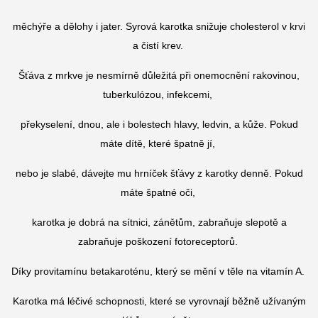
měchýře a dělohy i jater. Syrová karotka snižuje cholesterol v krvi
a čistí krev.
Šťáva z mrkve je nesmírně důležitá při onemocnění rakovinou,
tuberkulózou, infekcemi,
překyselení, dnou, ale i bolestech hlavy, ledvin, a kůže. Pokud
máte dítě, které špatně jí,
nebo je slabé, dávejte mu hrníček šťávy z karotky denně. Pokud
máte špatné oči,
karotka je dobrá na sítnici, zánětům, zabraňuje slepotě a
zabraňuje poškození fotoreceptorů.
Díky provitamínu betakaroténu, který se mění v těle na vitamín A.
Karotka má léčivé schopnosti, které se vyrovnají běžně užívaným