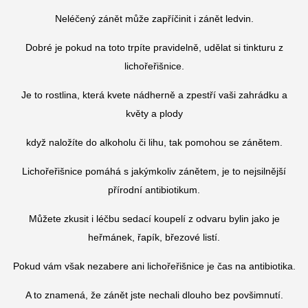
Neléčený zánět může zapříčinit i zánět ledvin.
Dobré je pokud na toto trpíte pravidelně, udělat si tinkturu z
lichořeřišnice.
Je to rostlina, která kvete nádherně a zpestří vaši zahrádku a
květy a plody
když naložíte do alkoholu či lihu, tak pomohou se zánětem.
Lichořeřišnice pomáhá s jakýmkoliv zánětem, je to nejsilnější
přírodní antibiotikum.
Můžete zkusit i léčbu sedací koupelí z odvaru bylin jako je
heřmánek, řapík, březové listí.
Pokud vám však nezabere ani lichořeřišnice je čas na antibiotika.
A to znamená, že zánět jste nechali dlouho bez povšimnutí.