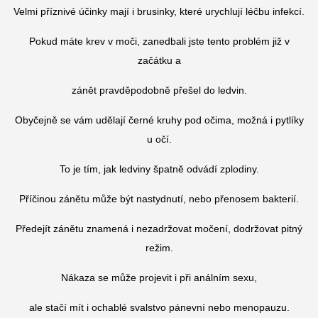
Velmi příznivé účinky mají i brusinky, které urychlují léčbu infekcí.
Pokud máte krev v moči, zanedbali jste tento problém již v
začátku a
zánět pravděpodobně přešel do ledvin.
Obyčejně se vám udělají černé kruhy pod očima, možná i pytlíky
u očí.
To je tím, jak ledviny špatně odvádí zplodiny.
Příčinou zánětu může být nastydnutí, nebo přenosem bakterií.
Předejít zánětu znamená i nezadržovat močení, dodržovat pitný
režim.
Nákaza se může projevit i při análním sexu,
ale stačí mít i ochablé svalstvo pánevní nebo menopauzu.