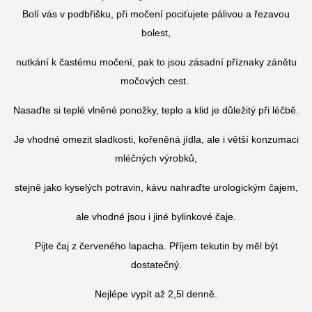
Bolí vás v podbřišku, při močení pociťujete pálivou a řezavou
bolest,
nutkání k častému močení, pak to jsou zásadní příznaky zánětu
močových cest.
Nasaďte si teplé vlněné ponožky, teplo a klid je důležitý při léčbě.
Je vhodné omezit sladkosti, kořeněná jídla, ale i větší konzumaci
mléčných výrobků,
stejně jako kyselých potravin, kávu nahraďte urologickým čajem,
ale vhodné jsou i jiné bylinkové čaje.
Pijte čaj z červeného lapacha. Příjem tekutin by měl být
dostatečný.
Nejlépe vypít až 2,5l denně.