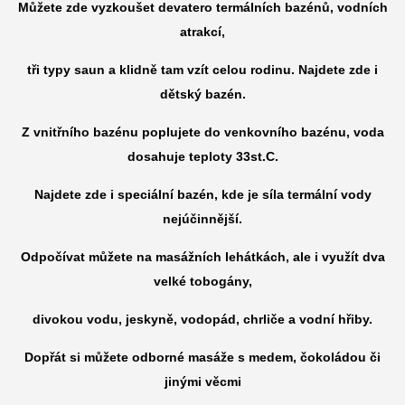
Můžete zde vyzkoušet devatero termálních bazénů, vodních
atrakcí,
tři typy saun a klidně tam vzít celou rodinu. Najdete zde i
dětský bazén.
Z vnitřního bazénu poplujete do venkovního bazénu, voda
dosahuje teploty 33st.C.
Najdete zde i speciální bazén, kde je síla termální vody
nejúčinnější.
Odpočívat můžete na masážních lehátkách, ale i využít dva
velké tobogány,
divokou vodu, jeskyně, vodopád, chrliče a vodní hřiby.
Dopřát si můžete odborné masáže s medem, čokoládou či
jinými věcmi