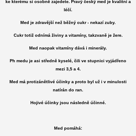
ke kterému si osobně zajedete. Pravý český med je kvalitní a
léčí.
Med je zdravější než běžný cukr - nekazí zuby.
Cukr totiž odnímá živiny a vitamíny, takzvaně je žere.
Med naopak vitamíny dává i minerály.
Ph medu je asi středně kyselé, čili ve stupnici vyjádřeno
mezi 3,5 a 4.
Med má protizánětlivé účinky a proto byl už i v minulosti
natírán do ran.
Hojivé účinky jsou následně účinné.
Med pomáhá: