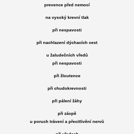
prevence před nemocí
na vysoký krevní tlak
při nespavosti
při nachlazení dýchacích cest
u žaludečních vředů
při nespavosti
při žloutence
při chudokrevnosti
při pálení žáhy
při zácpě
u poruch trávení a přecitlivění nervů
při vředech