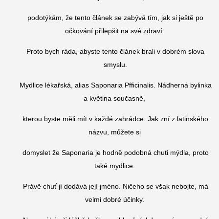
podotýkám, že tento článek se zabývá tím, jak si ještě po
očkování přilepšit na své zdraví.
Proto bych ráda, abyste tento článek brali v dobrém slova
smyslu.
Mydlice lékařská, alias Saponaria Pfficinalis. Nádherná bylinka
a květina současně,
kterou byste měli mít v každé zahrádce. Jak zní z latinského
názvu, můžete si
domyslet že Saponaria je hodně podobná chuti mýdla, proto
také mydlice.
Právě chuť jí dodává její jméno. Ničeho se však nebojte, má
velmi dobré účinky.