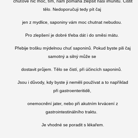
chuťově nic moc, tím, nám pomáhá zlepšit naši imunitu. Čistit
tělo. Nedoporučuji tedy pít čaj
jen z mydlice, saponiny vám moc chutnat nebudou.
Pro zlepšení je dobré třeba dát i do směsi mátu.
Přebije trošku mýdelnou chuť saponinů. Pokud byste pili čaj
samotný a silný může se
dostavit průjem. Tělo se čistí, při účincích saponinů.
Jsou i důvody, kdy byste ji neměli používat a to například
při gastroenteritidě,
onemocnění jater, nebo při akutním krvácení z
gastrointestinálního traktu.
Je vhodné se poradit s lékařem.