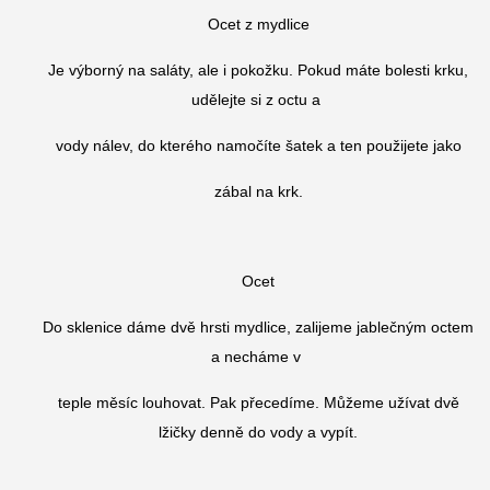
Ocet z mydlice
Je výborný na saláty, ale i pokožku. Pokud máte bolesti krku,
udělejte si z octu a
vody nálev, do kterého namočíte šatek a ten použijete jako
zábal na krk.
Ocet
Do sklenice dáme dvě hrsti mydlice, zalijeme jablečným octem
a necháme v
teple měsíc louhovat. Pak přecedíme. Můžeme užívat dvě
lžičky denně do vody a vypít.