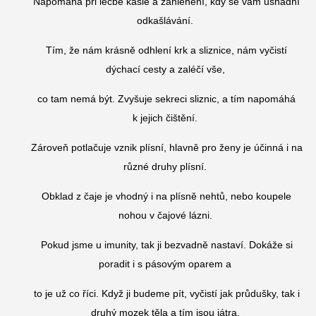
Napomáhá při léčbě kašle a zahlenění, kdy se vám usnadní
odkašlávání.
Tím, že nám krásně odhlení krk a sliznice, nám vyčistí
dýchací cesty a zaléčí vše,
co tam nemá být. Zvyšuje sekreci sliznic, a tím napomáhá
k jejich čištění.
Zároveň potlačuje vznik plísní, hlavně pro ženy je účinná i na
různé druhy plísní.
Obklad z čaje je vhodný i na plísně nehtů, nebo koupele
nohou v čajové lázni.
Pokud jsme u imunity, tak ji bezvadně nastaví. Dokáže si
poradit i s pásovým oparem a
to je už co říci. Když ji budeme pít, vyčistí jak průdušky, tak i
druhý mozek těla a tím jsou játra.