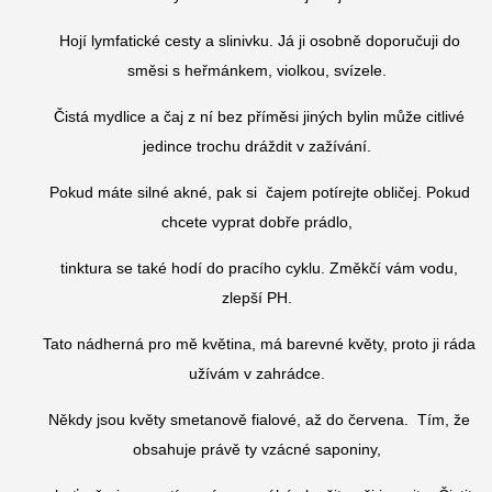
Hojí lymfatické cesty a slinivku. Já ji osobně doporučuji do
směsi s heřmánkem, violkou, svízele.
Čistá mydlice a čaj z ní bez příměsi jiných bylin může citlivé
jedince trochu dráždit v zažívání.
Pokud máte silné akné, pak si čajem potírejte obličej. Pokud
chcete vyprat dobře prádlo,
tinktura se také hodí do pracího cyklu. Změkčí vám vodu,
zlepší PH.
Tato nádherná pro mě květina, má barevné květy, proto ji ráda
užívám v zahrádce.
Někdy jsou květy smetanově fialové, až do červena. Tím, že
obsahuje právě ty vzácné saponiny,