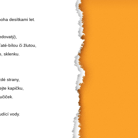
noha desítkami let.
edovatý),
té-bílou či žlutou,
, sklenku.
ždé strany,
ejte kapičku,
učiček.
udící vody.