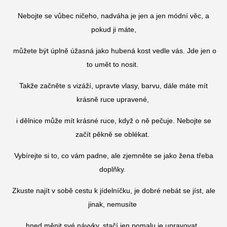
Nebojte se vůbec ničeho, nadváha je jen a jen módní věc, a
pokud ji máte,
můžete být úplně úžasná jako hubená kost vedle vás. Jde jen o
to umět to nosit.
Takže začněte s vizáží, upravte vlasy, barvu, dále máte mít
krásně ruce upravené,
i dělnice může mít krásné ruce, když o ně pečuje. Nebojte se
začít pěkně se oblékat.
Vybírejte si to, co vám padne, ale zjemněte se jako žena třeba
doplňky.
Zkuste najít v sobě cestu k jídelníčku, je dobré nebát se jíst, ale
jinak, nemusíte
hned měnit své návyky, stačí jen pomalu je upravovat.