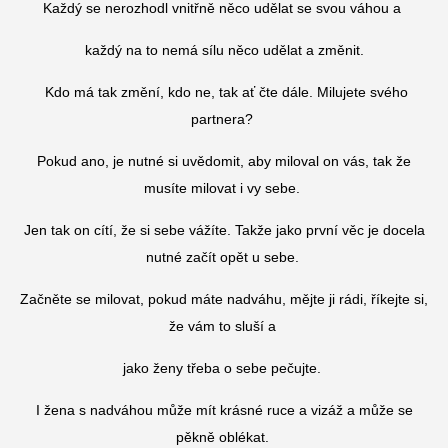
Každý se nerozhodl vnitřně něco udělat se svou váhou a
každý na to nemá sílu něco udělat a změnit.
Kdo má tak změní, kdo ne, tak ať čte dále. Milujete svého
partnera?
Pokud ano, je nutné si uvědomit, aby miloval on vás, tak že
musíte milovat i vy sebe.
Jen tak on cítí, že si sebe vážíte. Takže jako první věc je docela
nutné začít opět u sebe.
Začněte se milovat, pokud máte nadváhu, mějte ji rádi, říkejte si,
že vám to sluší a
jako ženy třeba o sebe pečujte.
I žena s nadváhou může mít krásné ruce a vizáž a může se
pěkně oblékat.