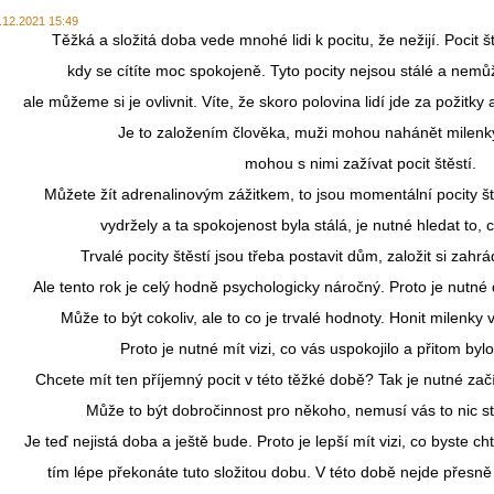
.12.2021 15:49
Těžká
a složitá doba vede mnohé lid
i
k pocitu, že nežijí. Pocit 
kdy se cítíte moc spokojeně. Tyto pocity nejsou stálé a nemů
ale můžeme si je ovlivnit. Víte, že skoro polovina lidí jde za požitky a
Je to založením člověka, muži mohou nahánět milenk
mohou s nimi zažívat pocit štěstí
.
M
ůžete žít adrenalinovým zážitkem,
to jsou momentální pocity št
vydržel
y
a ta spokojenost byla stálá, je nutné hledat to, 
Trvalé pocity štěstí
j
sou třeba postavit dům, založit si zahrá
Ale tento rok je celý hodně psychologicky náročný. Proto je nutné
Může to být cokoliv, ale to co je trvalé hodnoty. Honit milenky
Proto je nutné mít vizi, co vás uspokojilo a přitom byl
Chcete mít ten příjemný pocit v této těžké době? Tak je nutné začít 
Může to být dobročinnost pro někoho, nemusí vás to nic stá
Je teď nejistá doba a ještě bude. Proto je lepší mít vizi, co byste chtě
tím lépe překonáte tuto složitou dobu. V této době nejde přes