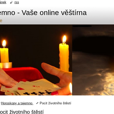
ánek
rss
emno - Vaše online věštírna
de
Horoskopy a tajemno
Pocit životního štěstí
ocit životního štěstí