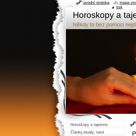
úvodní stránka
mapa str
tisk
Horoskopy a taj
Někdy to bez pomoci nej
Horoskopy a tajemno
Články,rituály, tarot
P