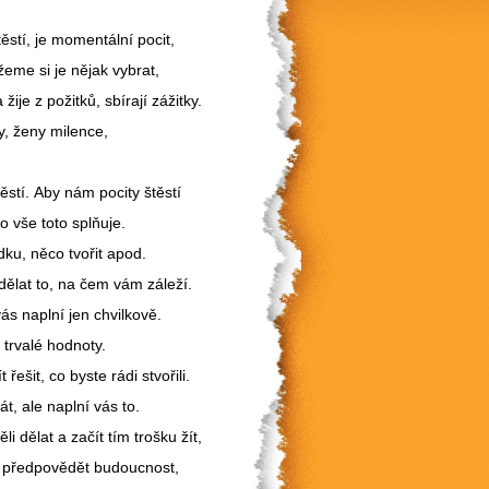
štěstí, je momentální pocit,
žeme si je nějak vybrat,
 žije z požitků, sbírají zážitky.
y,
ženy milence,
ěstí.
Aby nám pocity štěstí
co vše toto splňuje.
dku, něco tvořit apod.
 dělat
t
o, na čem vám záleží.
 vás naplní jen chvilkově.
o trvalé hodnoty.
řešit, co byste rádi stvořili.
t, ale naplní vás to.
li dělat a začít tím trošku žít,
ně předpovědět budoucnost,