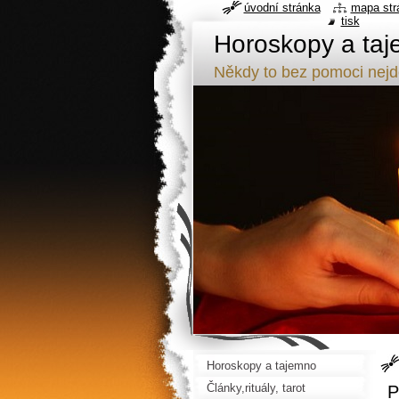
úvodní stránka
mapa str
tisk
Horoskopy a taj
Někdy to bez pomoci nej
Horoskopy a tajemno
Články,rituály, tarot
P