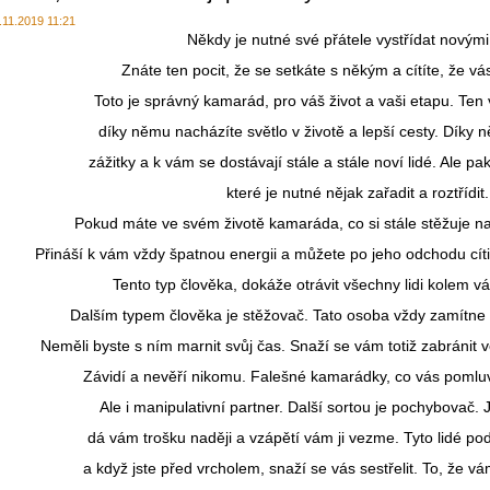
.11.2019 11:21
Někdy je nutné své přátele vystřídat novými
Znáte ten pocit, že se setkáte s někým a cítíte, že v
Toto je správný kamarád, pro váš život a vaši etapu. Te
díky němu nacházíte světlo v životě a lepší cesty. Díky
zážitky a k vám se dostávají stále a stále noví lidé. Ale p
které je nutné nějak zařadit a roztřídit
Pokud máte ve svém životě kamaráda, co si stále stěžuje na 
Přináší k vám vždy špatnou energii a můžete po jeho odchodu cítit
Tento typ člověka, dokáže otrávit všechny lidi kolem v
Dalším typem člověka je stěžovač. Tato osoba vždy zamítne
Neměli byste s ním marnit svůj čas. Snaží se vám totiž zabráni
Závidí a nevěří nikomu. Falešné kamarádky, co vás pomluv
Ale i manipulativní partner. Další sortou je pochybovač.
dá vám trošku naději a vzápětí vám ji vezme. Tyto lidé p
a když jste před vrcholem, snaží se vás sestřelit. To, že vá