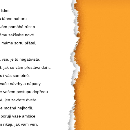
 lidmi.
ás táhne nahoru.
n vám pomáhá růst a
 němu zažíváte nové
ak máme sortu přátel,
.
vše, je to negativista.
, jak se vám přestává dařit.
ás i vás samotné.
 vaše návrhy a nápady.
t ve vašem postupu dopředu.
í, jen zavřete dveře.
 Je možná nejhorší,
odporují vaše ambice,
m říkají, jak vám věří,