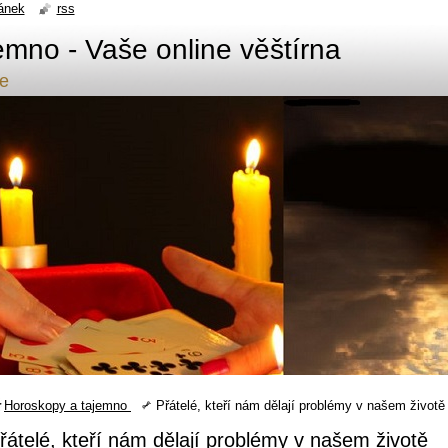
ánek
rss
emno - Vaše online věštírna
de
Horoskopy a tajemno
Přátelé, kteří nám dělají problémy v našem životě
řátelé, kteří nám dělají problémy v našem životě