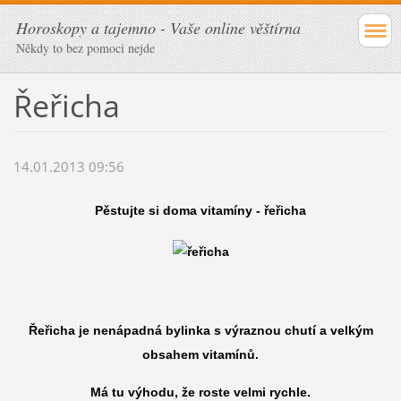
Horoskopy a tajemno - Vaše online věštírna
Někdy to bez pomoci nejde
Řeřicha
14.01.2013 09:56
Pěstujte si doma vitamíny - řeřicha
Řeřicha je nenápadná bylinka s výraznou chutí a velkým
obsahem vitamínů.
Má tu výhodu, že roste velmi rychle.