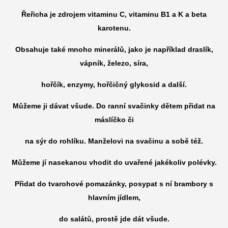
Řeřicha je zdrojem vitaminu C, vitaminu B1 a K a beta
karotenu.
Obsahuje také mnoho minerálů, jako je například draslík,
vápník, železo, síra,
hořčík,
enzymy, hořčičný glykosid a další.
Můžeme ji dávat všude. Do ranní svačinky dětem přidat na
máslíčko či
na sýr do rohlíku.
Manželovi na svačinu a sobě též.
Můžeme jí nasekanou vhodit do uvařené jakékoliv polévky.
Přidat do tvarohové pomazánky, posypat s ní brambory s
hlavním jídlem,
do salátů, prostě jde dát všude.