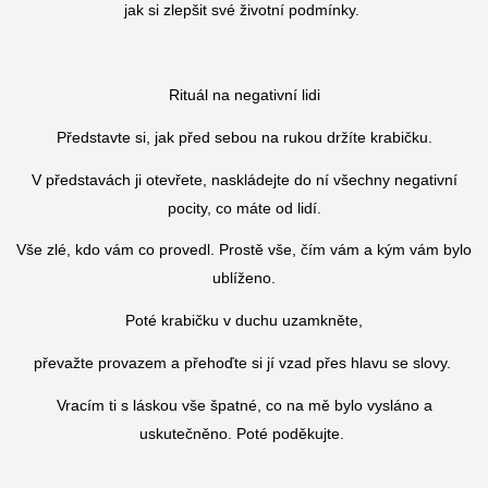
jak si zlepšit své životní podmínky.
Rituál na negativní lidi
Představte si, jak před sebou na rukou držíte krabičku.
V představách ji otevřete, naskládejte do ní všechny negativní
pocity, co máte od lidí.
Vše zlé, kdo vám co provedl. Prostě vše, čím vám a kým vám bylo
ublíženo.
Poté krabičku v duchu uzamkněte,
převažte provazem a přehoďte si jí vzad přes hlavu se slovy.
Vracím ti s láskou vše špatné, co na mě bylo vysláno a
uskutečněno. Poté poděkujte.