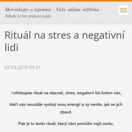
Horoskopy a tajemno - Vaše online věštírna
Někdy to bez pomoci nejde
Rituál na stres a negativní
lidi
02.03.2015 09:31
P
otřebujete rituál na starosti, stres, negativní lidi kolem vás,
kteří vás neustále vysilují svou energií a vy nevíte, jak se jich
zbavit.
Pak je tu tento rituál, který vám pomůže najít cestu,