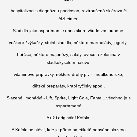
hospitalizaci s diagnózou parkinson, roztroušená skléroza či
Alzheimer.
Sladidla jako aspartman je dnes skoro všude zastoupené.
Veškeré žvýkačky, stolní sladidla, některé marmelády, jogurty,
hořčice, některé majonézy, saláty, ovoce a zelenina v
sladkokyselém nálevu,
vitaminové přípravky
,
některé druhy piv - i nealkoholické,
dětské preparáty, krabí tyčinky apod..
Slazené limonády! - Lift, Sprite, Light Cola, Fanta... všechno je s
aspartamem!
A už i originální Kofola.
A Kofola se stévií, kde je přímo na etiketě napsáno slazeno