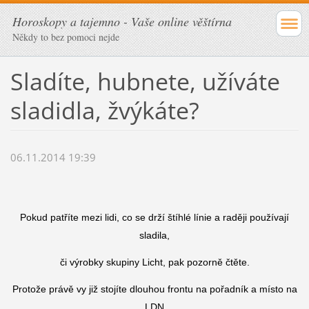
Horoskopy a tajemno - Vaše online věštírna
Někdy to bez pomoci nejde
Sladíte, hubnete, užíváte
sladidla, žvýkáte?
06.11.2014 19:39
Pokud patříte mezi lidi, co se drží štíhlé línie a raději používají
sladila,
či výrobky skupiny Licht, pak pozorně čtěte.
Protože právě vy již stojíte dlouhou frontu na pořadník a místo na
LDN