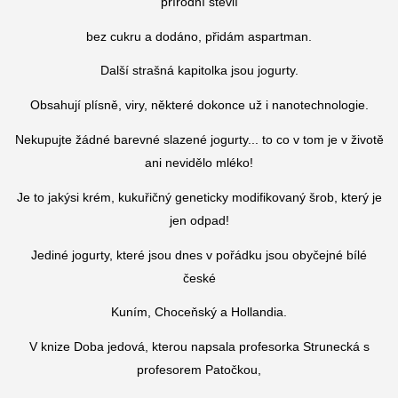
přírodní stévií
bez cukru a dodáno, přidám aspartman.
Další strašná kapitolka jsou jogurty.
Obsahují plísně, viry, některé dokonce už i nanotechnologie.
Nekupujte žádné barevné slazené jogurty... to co v tom je v životě
ani nevidělo mléko!
Je to jakýsi krém, kukuřičný geneticky modifikovaný šrob, který je
jen odpad!
Jediné jogurty, které jsou dnes v pořádku jsou obyčejné bílé
české
Kuním, Choceňský a Hollandia.
V knize Doba jedová, kterou napsala profesorka Strunecká s
profesorem Patočkou,