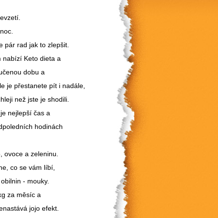
sevzetí.
onoc.
pár rad jak to zlepšit.
m nabízí Keto dieta a
oručenou dobu a
 je přestanete pít i nadále,
leji než jste je shodili.
je nejlepší čas a
dpoledních hodinách
so, ovoce a zeleninu.
ne, co se vám líbí,
 obilnin - mouky.
 kg za měsíc a
enastává jojo efekt.