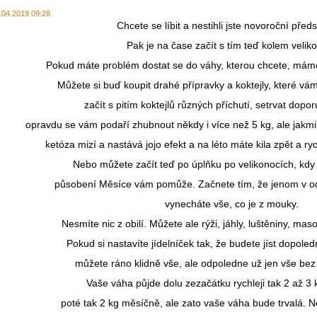
.04.2019 09:28
Chcete se líbit a nestihli jste novoroční před
Pak je na čase začít s tím teď kolem velik
Pokud máte problém dostat se do váhy, kterou chcete, máme 
Můžete si buď koupit drahé přípravky a koktejly, které vá
začít s pitím koktejlů různých příchutí, setrvat dop
opravdu se vám podaří zhubnout někdy i více než 5 kg, ale jakmile
ketóza mizí a nastává jojo efekt a na léto máte kila zpět a rych
Nebo můžete začít teď po úplňku po velikonocích, kdy 
působení Měsíce vám pomůže. Začnete tím, že jenom v o
vynecháte vše, co je z mouky.
Nesmíte nic z obilí. Můžete ale rýži, jáhly, luštěniny, ma
Pokud si nastavíte jídelníček tak, že budete jíst dopoled
můžete ráno klidně vše, ale odpoledne už jen vše bez
Vaše váha půjde dolu zezačátku rychleji tak 2 až 3
poté tak 2 kg měsíčně, ale zato vaše váha bude trvalá. N