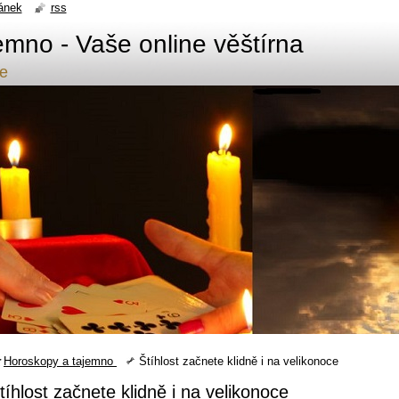
ánek
rss
emno - Vaše online věštírna
de
Horoskopy a tajemno
Štíhlost začnete klidně i na velikonoce
tíhlost začnete klidně i na velikonoce