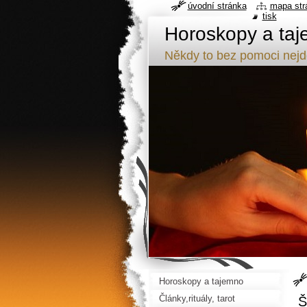
úvodní stránka
mapa str
tisk
Horoskopy a taj
Někdy to bez pomoci nej
Horoskopy a tajemno
Články,rituály, tarot
Š