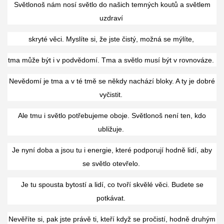
Světlonoš nám nosí světlo do našich temných koutů a světlem
uzdraví
skryté věci. Myslíte si, že jste čistý, možná se mýlíte,
tma může být i v podvědomí. Tma a světlo musí být v rovnováze.
Nevědomí je tma a v té tmě se někdy nachází bloky. A ty je dobré
vyčistit.
Ale tmu i světlo potřebujeme oboje. Světlonoš není ten, kdo
ubližuje.
Je nyní doba a jsou tu i energie, které podporují hodně lidí, aby
se světlo otevřelo.
Je tu spousta bytostí a lidí, co tvoří skvělé věci. Budete se
potkávat.
Nevěříte si, pak jste právě ti, kteří když se pročistí, hodně druhým