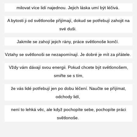
milovat více lidí najednou. Jejich láska umí být léčivá.
A bytosti ji od světlonoše přijímají, dokud se potřebují zahojit na
své duši.
Jakmile se zahojí jejich rány, práce světlonoše končí.
Vztahy se světlonoši se nezapomínají. Je dobré je mít za přátele.
Vždy vám dávají svou energii. Pokud chcete být světlonošem,
smiřte se s tím,
že vás lidé potřebují jen po dobu léčení. Naučte se příjímat,
odchody lidí,
není to lehká věc, ale když pochopíte sebe, pochopíte práci
světlonoše.