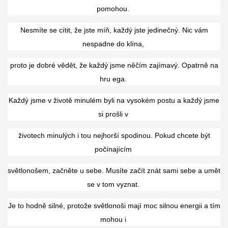
pomohou.
Nesmíte se cítit, že jste míň, každý jste jedinečný. Nic vám
nespadne do klína,
proto je dobré vědět, že každý jsme něčím zajímavý. Opatrně na
hru ega.
Každý jsme v životě minulém byli na vysokém postu a každý jsme
si prošli v
životech minulých i tou nejhorší spodinou. Pokud chcete být
počínajícím
světlonošem, začněte u sebe. Musíte začít znát sami sebe a umět
se v tom vyznat.
Je to hodně silné, protože světlonoši mají moc silnou energii a tím
mohou i