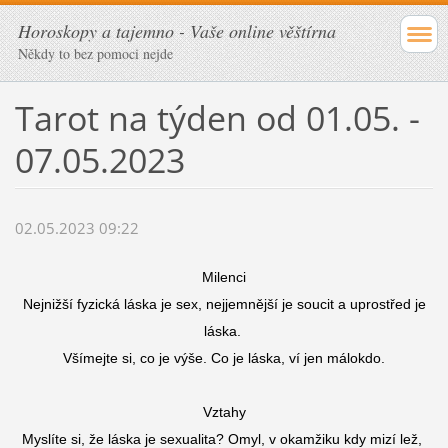
Horoskopy a tajemno - Vaše online věštírna
Někdy to bez pomoci nejde
Tarot na týden od 01.05. -
07.05.2023
02.05.2023 09:22
Milenci
Nejnižší fyzická láska je sex, nejjemnější je soucit a uprostřed je
láska.
Všímejte si, co je výše. Co je láska, ví jen málokdo.
Vztahy
Myslíte si, že láska je sexualita? Omyl, v okamžiku kdy mizí lež,