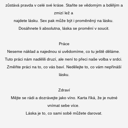
zůstává pravda v celé své kráse. Staňte se vědomým a bdělým a
zmizí lež a
najdete lásku. Sex pak může být i proměněný na lásku.
Dosáhnete li absolutna, láska se promění v soucit.
Práce
Neseme náklad a najednou si uvědomíme, co tu ještě děláme.
Tuto práci nám nadělili druzí, ale není to přeci naše volba v srdci.
Změňte práci na to, co vás baví. Nedělejte to, co vám nepřináší
lásku.
Zdraví
Mějte se rádi a dozrávejte jako víno. Karta říká, že je nutné
vnímat sebe více.
Láska je to, co sami sobě můžete darovat.