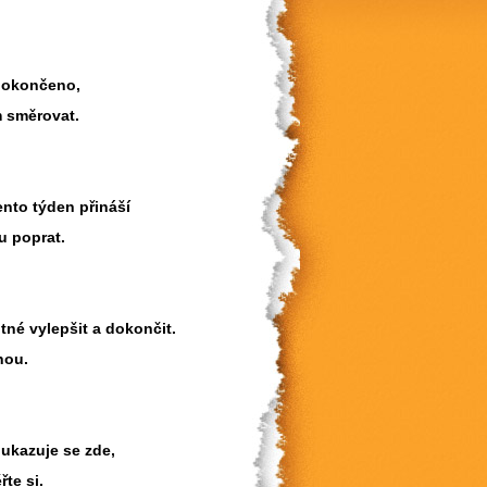
edokončeno,
m směrovat.
nto týden přináší
u poprat.
tné vylepšit a dokončit.
hou.
a ukazuje se zde,
řte si.