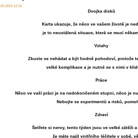
.02.2015 12:15
Dvojka disků
Karta ukazuje, že něco ve vašem životě je n
je to neustálená situace, která se musí něka
Vztahy
Zkuste se nehádat a být hodně pohodoví, protože te
velké komplikace a je nutné se s nimi v klid
Práce
Něco ve vaší práci je na nedokončeném stupni, něco je nu
Nebojte se experimentů a risků, pomo
Zdraví
Šetřete si nervy, tento týden jsou ve velké zátěži 
že máte najít vnitřního léčitele v sobě, vě