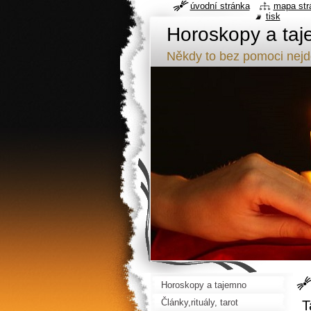
úvodní stránka
mapa str
tisk
Horoskopy a taj
Někdy to bez pomoci nej
Horoskopy a tajemno
Články,rituály, tarot
T