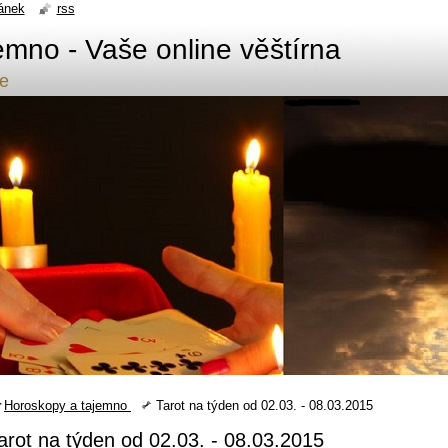
ánek
rss
emno - Vaše online věštírna
de
Horoskopy a tajemno
Tarot na týden od 02.03. - 08.03.2015
arot na týden od 02.03. - 08.03.2015