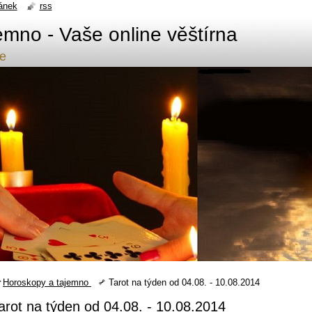
ánek
rss
emno - Vaše online věštírna
de
Horoskopy a tajemno
Tarot na týden od 04.08. - 10.08.2014
arot na týden od 04.08. - 10.08.2014