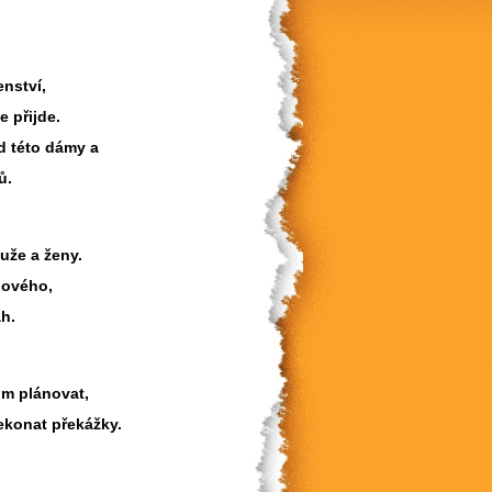
nství,
e přijde.
d této dámy a
ů.
uže a ženy.
nového,
h.
om plánovat,
řekonat překážky.