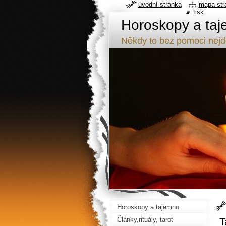
úvodní stránka
mapa str
tisk
Horoskopy a taj
Někdy to bez pomoci nej
Horoskopy a tajemno
Články,rituály, tarot
T