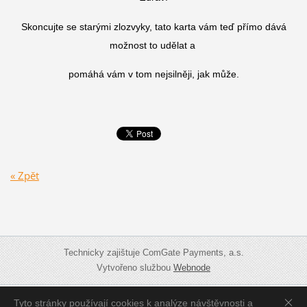
Skoncujte se starými zlozvyky, tato karta vám teď přímo dává
možnost to udělat a
pomáhá vám v tom nejsilněji, jak může.
« Zpět
Technicky zajištuje ComGate Payments, a.s.
Vytvořeno službou
Webnode
Tyto stránky používají cookies k analýze návštěvnosti a
Zobrazit:
Mobilní verzi
|
Standardní verzi