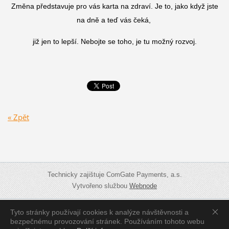
Změna představuje pro vás karta na zdraví. Je to, jako když jste
na dně a teď vás čeká,
již jen to lepší. Nebojte se toho, je tu možný rozvoj.
« Zpět
Technicky zajištuje ComGate Payments, a.s.
Vytvořeno službou
Webnode
Tyto stránky používají cookies k analýze návštěvnosti a
Zobrazit:
Mobilní verzi
|
Standardní verzi
bezpečnému provozování stránek. Používáním tohoto webu