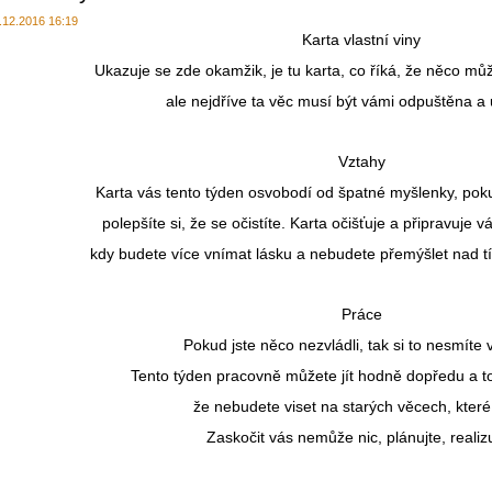
.12.2016 16:19
Karta vlastní viny
Ukazuje se zde okamžik, je tu karta, co říká, že něco m
ale nejdříve ta věc musí být vámi odpuštěna a
Vztahy
Karta vás tento týden osvobodí od špatné myšlenky, poku
polepšíte si, že se očistíte. Karta očišťuje a připravuje 
kdy budete více vnímat lásku a nebudete přemýšlet nad tím
Práce
Pokud jste něco nezvládli, tak si to nesmíte 
Tento týden pracovně můžete jít hodně dopředu a t
že nebudete viset na starých věcech, které
Zaskočit vás nemůže nic, plánujte, realizu