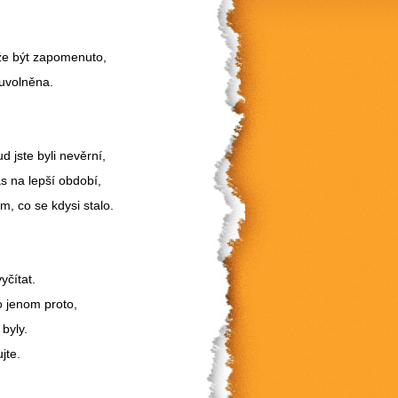
ůže být zapomenuto,
 uvolněna.
d jste byli nevěrní,
vás na lepší období,
, co se kdysi stalo.
vyčítat.
o jenom proto,
 byly.
jte.