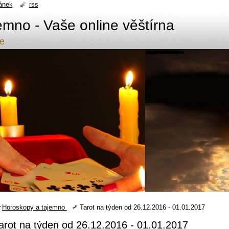
ánek
rss
emno - Vaše online věštírna
de
Horoskopy a tajemno
Tarot na týden od 26.12.2016 - 01.01.2017
arot na týden od 26.12.2016 - 01.01.2017