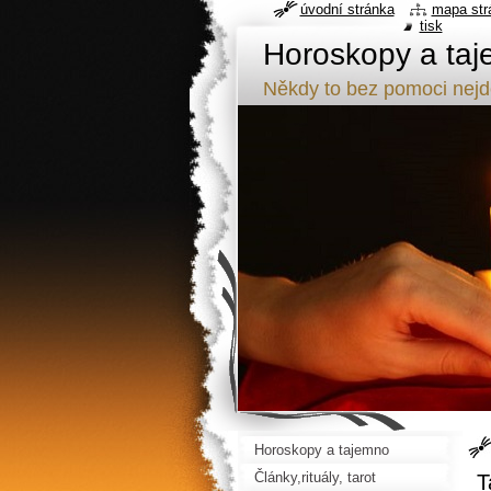
úvodní stránka
mapa str
tisk
Horoskopy a taj
Někdy to bez pomoci nej
Horoskopy a tajemno
Články,rituály, tarot
T