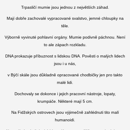
Trpasličí mumie jsou jednou z největších záhad.
Mají dobře zachovalé vypracované svalstvo, jemné chloupky na
těle.
Výborně vyvinuté pohlavní orgány. Mumie podivně páchnou. Není
to ale zápach rozkladu.
DNA prokazuje příbuznost s lidskou DNA. Pověsti o malých lidech
jsou i u nás,
v Býčí skále jsou důkladně opracované chodbičky jen pro takto
malé lidi.
Dochovaly se dokonce i jejich pracovní nástroje, lopaty,
krumpáče. Některé mají 5 cm.
Na Fidžských ostrovech jsou výjimečně zahlédnuti tito malí
humanoidi.