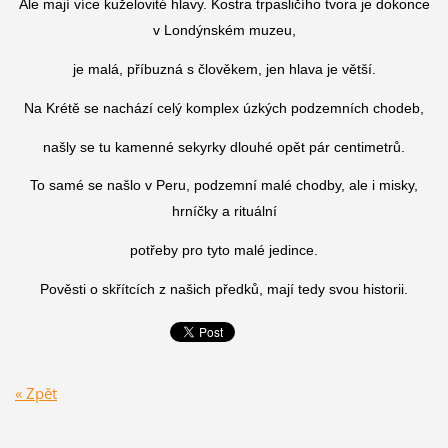
Ale mají více kuželovité hlavy. Kostra trpasličího tvora je dokonce
v Londýnském muzeu,
je malá, příbuzná s člověkem, jen hlava je větší.
Na Krétě se nachází celý komplex úzkých podzemních chodeb,
našly se tu kamenné sekyrky dlouhé opět pár centimetrů.
To samé se našlo v Peru, podzemní malé chodby, ale i misky,
hrníčky a rituální
potřeby pro tyto malé jedince.
Pověsti o skřítcích z našich předků, mají tedy svou historii.
« Zpět