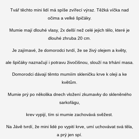
Tvář těchto mini lidí má spíše zvířecí výraz. Těžká víčka nad
očima a velké špičáky.
Mumie mají dlouhé vlasy, 2x delší než celé jejich tělo, které je
dlouhé zhruba 20 cm.
Je zajímavé, že domorodci tvrdí, že se živý olejem a květy,
ale špičáky naznačují i potravu živočišnou, slouží na trhání masa.
Domorodci dávají těmto mumiím skleničku krve k oleji a ke
květům.
Mumie prý po několika dnech vložení zkumavky do skleněného
sarkofágu,
krev vypijí, tím si mumie zachovává svěžest.
Na Jávě tvrdí, že mini lidé po vypití krve, umí uchovávat svá těla,
a prý jen spí.