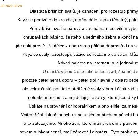
.06.2022 08:29
Diastáza břišních svalů, je označení pro rozestup přímý
Když se podíváte do zrcadla, a připadáte si jako těhotný, pak 
Přímý břišní sval je párový a začíná na mečovitém výbě
chrupavkách pátého, šestého a sedmého žebra a končí na 
jde dolů prostě. Po délce z obou stran přiléhá doprostřed na v
Když se svaly rozestoupí, vazivo se roztáhne do stran. Může
Návod najdete na internetu a je jednoduc
U diastázy jsou časté také bolesti zad, špatné d
protože páteř nemá oporu – páteř trpí hlavně v oblasti bed
ale velmi časté jsou také přetížené svaly v horní části zad, 
nefunkční břicho, za něj dělají jiné svaly, které jsou dí
Utíkáte na srovnání chiropraktikem a ono ejhle, za měs
Vnitrobřišní tlak při pohybu s nefunkčním břichem působí h
a to zatěžujeme. Mnoho žen, které mají problém s pánevn
sexem a inkontinencí, mají zároveň i diastázu. Tyto problém