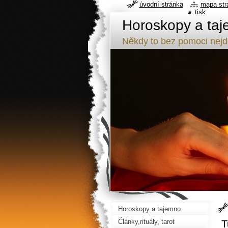
úvodní stránka
mapa str
tisk
Horoskopy a taj
Někdy to bez pomoci nej
Horoskopy a tajemno
Články,rituály, tarot
T