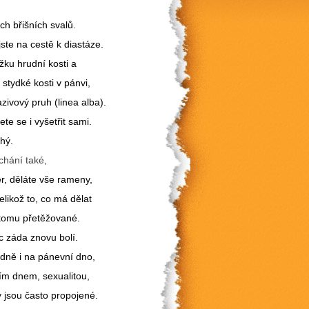
ch břišních svalů.
jste na cestě k diastáze.
žku hrudní kosti a
stydké kosti v pánvi,
azivový pruh (linea alba).
te se i vyšetřit sami.
hý.
ýchání také,
er, děláte vše rameny,
jelikož to, co má dělat
ky tomu přetěžované.
íc záda znovu bolí.
odně i na pánevní dno,
ím dnem, sexualitou,
y jsou často propojené.