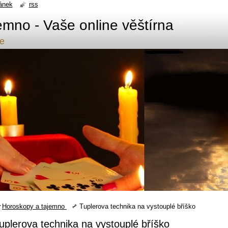
ánek
rss
emno - Vaše online věštírna
de
Horoskopy a tajemno
Tuplerova technika na vystouplé bříško
uplerova technika na vystouplé bříško