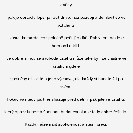
změny,
pak je opravdu lepší je řešit dříve, než později a domluvit se ve
vztahu a
zůstat kamarádi co společně pečují o dítě. Pak v tom najdete
harmonii a klid.
Je dobré si říci, že svoboda vztahu může také být, že vlastně ve
vztahu najdete
společný cíl - dítě a jeho výchova, ale každý si budete žít po
svém.
Pokud vás tedy partner shazuje před dětmi, pak jste ve vztahu,
který opravdu nemá šťastnou budoucnost a je tedy dobré řešit to.
Každý může najít spokojenost a štěstí přeci.