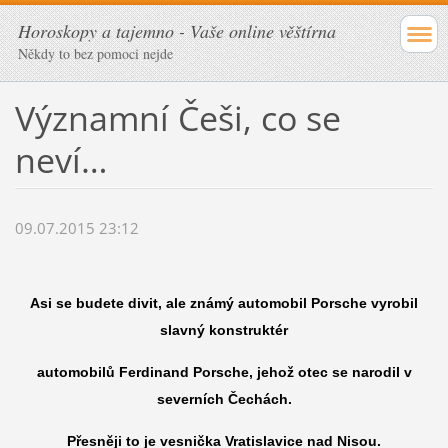
Horoskopy a tajemno - Vaše online věštírna
Někdy to bez pomoci nejde
Významní Češi, co se
neví…
09.07.2015 23:12
Asi se budete divit, ale známý automobil Porsche vyrobil
slavný konstruktér
automobilů Ferdinand Porsche, jehož otec se narodil v
severních Čechách.
Přesněji to je vesnička Vratislavice nad Nisou.