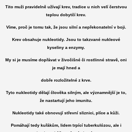
Tito muži pravidelně užívají krev, tradice u nich velí čerstvou
teplou dobytčí krev.
Víme, proč je tomu tak, že jsou silní a nepřekonatelní v boji.
Krev obsahuje nukleotidy. Jsou to takzvané nukleové
kyseliny a enzymy.
My si je musíme dopřávat v živočišné či rostlinné stravě, oni
je mají hned a
dobře rozložitelné z krve.
Tyto nukleotidy dělají člověka silným, ale významnější je to,
že nastartují jeho imunitu.
Nukleotidy také obnovují střevní sliznici, plíce a kůži.
Pomáhají tedy kuřákům, lidem trpící tuberkulózou, ale i