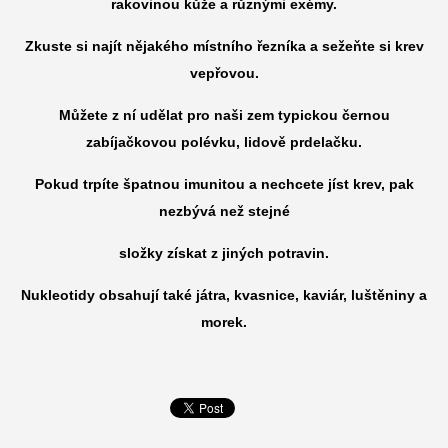
rakovinou kůže a různými exémy.
Zkuste si najít nějakého místního řezníka a sežeňte si krev
vepřovou.
Můžete z ní udělat pro naši zem typickou černou
zabíjačkovou polévku, lidově prdelačku.
Pokud trpíte špatnou imunitou a nechcete jíst krev, pak
nezbývá než stejné
složky získat z jiných potravin.
Nukleotidy obsahují také játra, kvasnice, kaviár, luštěniny a
morek.