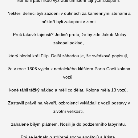
Nemohl pak nikdo vyzradit umístění tajných sklepení.
Někteří dělníci byli zazděni v dutinách za kamennými stěnami a
někteří byli zakopáni v zemi.
Proč takové tajnosti? Jedině proto, že by zde Jakob Molay
zakopal poklad,
který hledal král Filip. Další záhadou je, že svědkové popisují,
že v roce 1306 vyjela z nedalekého kláštera Porta Coeli kolona
vozů,
koně táhli těžký náklad a měli co dělat. Kolona měla 13 vozů.
Zastavili právě na Veveří, ozbrojenci vykládali z vozů postavy v
životní velikosti,
zahalené bílým plátnem. Nosili je do podzemního labyrintu.
Prý se jednalo o stříbrné sochy apoštolů a Krista.