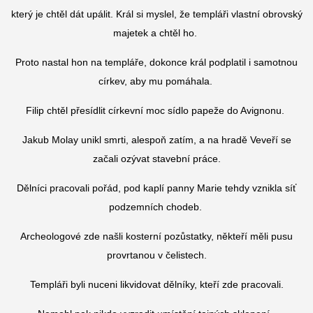
který je chtěl dát upálit. Král si myslel, že templáři vlastní obrovský
majetek a chtěl ho.
Proto nastal hon na templáře, dokonce král podplatil i samotnou
církev, aby mu pomáhala.
Filip chtěl přesídlit církevní moc sídlo papeže do Avignonu.
Jakub Molay unikl smrti, alespoň zatím, a na hradě Veveří se
začali ozývat
stavební práce.
Dělníci pracovali pořád, pod kaplí panny Marie tehdy vznikla síť
podzemních chodeb.
Archeologové zde našli kosterní pozůstatky, někteří měli pusu
provrtanou v čelistech.
Templáři byli nuceni likvidovat dělníky, kteří zde pracovali.