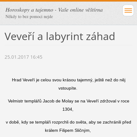
Horoskopy a tajemno - Vaše online věštírna
Někdy to bez pomoci nejde
Veveří a labyrint záhad
25.01.2017 16:45
Hrad Veveří je celou svou krásou tajemný, ještě než do něj
vstoupíte.
Velmistr templářů Jacob de Molay se na Veveří zdržoval v roce
1304,
v době, kdy se templáři rozprchli do světa, aby se zachránili před
králem Filipem Sličným,