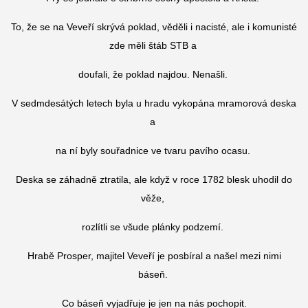
To, že se na Veveří skrývá poklad, věděli i nacisté, ale i komunisté
zde měli štáb STB a
doufali, že poklad najdou. Nenašli.
V sedmdesátých letech byla u hradu vykopána mramorová deska
a
na ní byly souřadnice ve tvaru pavího ocasu.
Deska se záhadně ztratila, ale když v roce 1782 blesk uhodil do
věže,
rozlítli se všude plánky podzemí.
Hrabě Prosper, majitel Veveří je posbíral a našel mezi nimi
báseň.
Co báseň vyjadřuje je jen na nás pochopit.