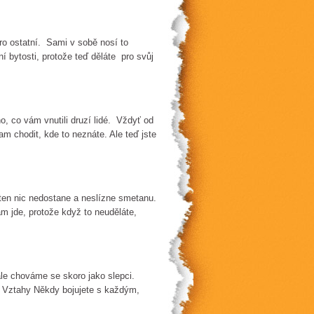
 pro ostatní. Sami v sobě nosí to
í bytosti, protože teď děláte pro svůj
o, co vám vnutili druzí lidé. Vždyť od
am chodit, kde to neznáte. Ale teď jste
ten nic nedostane a neslízne smetanu.
ám jde, protože když to neuděláte,
le chováme se skoro jako slepci.
. Vztahy Někdy bojujete s každým,