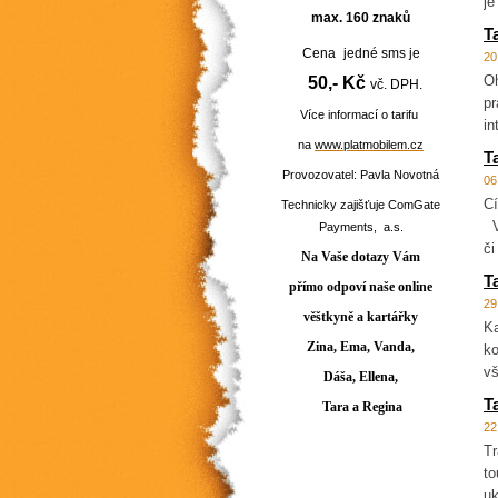
je
max. 160 znaků
T
Cena
jedné sms je
20
Oh
50,- Kč
vč. DPH.
pr
Více informací o tarifu
in
na
www.platmobilem.cz
T
Provozovatel: Pavla Novotná
06
Cí
Technicky zajišťuje ComGate
Vz
Payments, a.s.
či
Na Vaše dotazy Vám
T
přímo odpoví
naše
online
29
věštkyně a kartářky
Ka
Zina, Ema, Vanda,
ko
vš
Dáša, Ellena,
T
Tara a Regina
22
Tr
to
uk