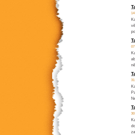
T
14
Ka
vě
po
T
07
Ka
ab
ně
T
31
Ka
Pa
Ne
T
30
Ka
do
za