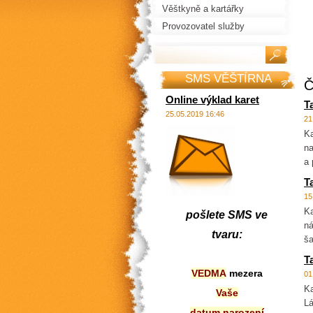
Věštkyně a kartářky
Provozovatel služby
SMS VĚŠTÍRNA
Č
Online výklad karet
T
25.05.2019 16:46
21
Ka
na
a 
T
15
Ka
pošlete SMS ve
ná
tvaru:
ša
T
VEDMA
mezera
01
Ka
Vaše
Lá
datum narození