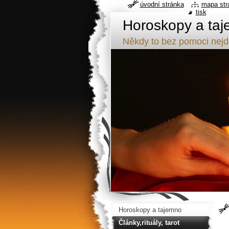
úvodní stránka
mapa str
tisk
Horoskopy a taj
Někdy to bez pomoci nej
Horoskopy a tajemno
Články,rituály, tarot