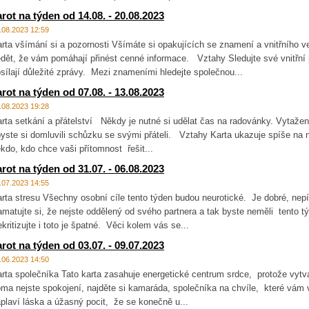
arot na týden od 14.08. - 20.08.2023
.08.2023 12:59
rta všímání si a pozornosti Všímáte si opakujících se znamení a vnitřního 
dět, že vám pomáhají přinést cenné informace. Vztahy Sledujte své vnitřní 
sílají důležité zprávy. Mezi znameními hledejte společnou...
arot na týden od 07.08. - 13.08.2023
.08.2023 19:28
rta setkání a přátelství Někdy je nutné si udělat čas na radovánky. Vytažen
yste si domluvili schůzku se svými přáteli. Vztahy Karta ukazuje spíše na 
kdo, kdo chce vaši přítomnost řešit...
arot na týden od 31.07. - 06.08.2023
.07.2023 14:55
rta stresu Všechny osobní cíle tento týden budou neurotické. Je dobré, ne
matujte si, že nejste oddělený od svého partnera a tak byste neměli tento tý
kritizujte i toto je špatné. Věci kolem vás se...
arot na týden od 03.07. - 09.07.2023
.06.2023 14:50
rta společníka Tato karta zasahuje energetické centrum srdce, protože vyt
ma nejste spokojení, najděte si kamaráda, společníka na chvíle, které vám
plaví láska a úžasný pocit, že se konečně u...