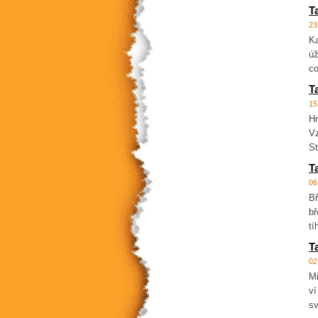
T
23
Ka
úž
co
T
15
Hr
Vz
St
T
06
Bř
bř
tí
T
02
Mi
ví
sv