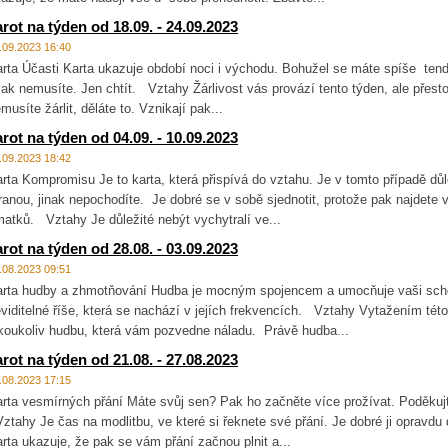
arot na týden od 18.09. - 24.09.2023
.09.2023 16:40
rta Účasti Karta ukazuje období noci i východu. Bohužel se máte spíše tende
ak nemusíte. Jen chtít. Vztahy Žárlivost vás provází tento týden, ale přes
musíte žárlit, děláte to. Vznikají pak...
arot na týden od 04.09. - 10.09.2023
.09.2023 18:42
rta Kompromisu Je to karta, která přispívá do vztahu. Je v tomto případě dů
ranou, jinak nepochodíte. Je dobré se v sobě sjednotit, protože pak najdete v
atků. Vztahy Je důležité nebýt vychytralí ve...
arot na týden od 28.08. - 03.09.2023
.08.2023 09:51
rta hudby a zhmotňování Hudba je mocným spojencem a umocňuje vaši scho
viditelné říše, která se nachází v jejích frekvencích. Vztahy Vytažením této 
koukoliv hudbu, která vám pozvedne náladu. Právě hudba...
arot na týden od 21.08. - 27.08.2023
.08.2023 17:15
rta vesmírných přání Máte svůj sen? Pak ho začněte více prožívat. Poděkuj
tahy Je čas na modlitbu, ve které si řeknete své přání. Je dobré ji opravdu
rta ukazuje, že pak se vám přání začnou plnit a...