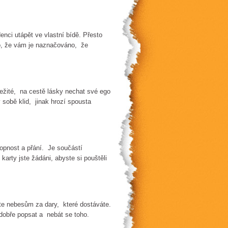
nci utápět ve vlastní bídě. Přesto
to, že vám je naznačováno, že
ležité, na cestě lásky nechat své ego
 sobě klid, jinak hrozí spousta
pnost a přání. Je součástí
karty jste žádáni, abyste si pouštěli
te nebesům za dary, které dostáváte.
 dobře popsat a nebát se toho.