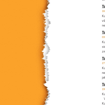
T
16
Ka
vš
ne
T
03
Ka
st
zm
T
27
Ka
ne
ja
T
19
Ka
Vz
Ka