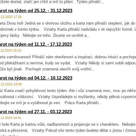
žete dostat, stačí jen chtít a mít to přání. Týden přináší...
arot na týden od 25.12. - 31.12.2023
.12.2023 17:26
rta Dvou holí Jedná se o ohnivou složku a karta nám přináší oteplení, jak do
dmínek v tomto týdnu. Vztahy Karta přináší nadvládu v té nejvyšší formě. L
ojevy lásky. Nebojte se toho. Zkuste se uvolnit a...
arot na týden od 11.12. - 17.12.2023
.12.2023 16:10
rta zamilovanosti Přináší nám otevřenost a inspiraci, dobrou intuici a pocho
ed překážkami a nevíme, kudy se vydat. Vztahy Někdy si sami sobě odporuje
že být jinak. Pochopit znamená otevřít svůj vnitřní...
arot na týden od 04.12. - 10.12.2023
.12.2023 14:09
z Karta značí pohyblivost tento týden. Ale i vůz znamená moc, moc po něč
sáhnout i vítězství. Vztahy Uspořádejte si myšlenky, někdy pěkná vzpomín
bojte se mít je a vytáhnout je ven. Práce Karta přináší...
arot na týden od 27.11. - 03.12.2023
.11.2023 14:41
i hole Karta je kartou vůle, nadřazenosti a projevuje se v charakteru. Nebojte
dská a přirozená. Vztahy Pokud vše tento týden budete dělat s jistou i čisto