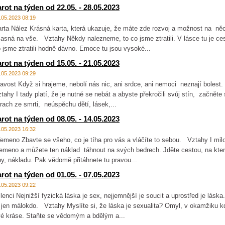
arot na týden od 22.05. - 28.05.2023
.05.2023 08:19
rta Nález Krásná karta, která ukazuje, že máte zde rozvoj a možnost na něc
asná na vše. Vztahy Někdy nalezneme, to co jsme ztratili. V lásce tu je ce
 jsme ztratili hodně dávno. Emoce tu jsou vysoké...
arot na týden od 15.05. - 21.05.2023
.05.2023 09:29
avost Když si hrajeme, nebolí nás nic, ani srdce, ani nemoci neznají bolest.
tahy I tady platí, že je nutné se nebát a abyste překročili svůj stín, začněte
rach ze smrti, neúspěchu dětí, lásek,...
arot na týden od 08.05. - 14.05.2023
.05.2023 16:32
emeno Zbavte se všeho, co je tíha pro vás a vláčíte to sebou. Vztahy I mi
emeno a můžete ten náklad táhnout na svých bedrech. Jděte cestou, na kt
hy, nákladu. Pak vědomě přitáhnete tu pravou...
arot na týden od 01.05. - 07.05.2023
.05.2023 09:22
lenci Nejnižší fyzická láska je sex, nejjemnější je soucit a uprostřed je láska
 jen málokdo. Vztahy Myslíte si, že láska je sexualita? Omyl, v okamžiku k
é kráse. Staňte se vědomým a bdělým a...