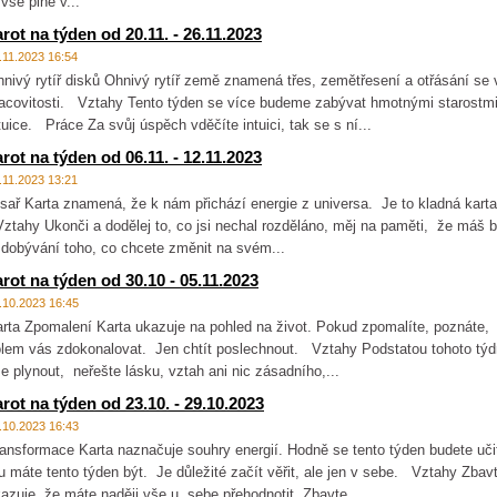
 vše plně v...
arot na týden od 20.11. - 26.11.2023
.11.2023 16:54
nivý rytíř disků Ohnivý rytíř země znamená třes, zemětřesení a otřásání se
acovitosti. Vztahy Tento týden se více budeme zabývat hmotnými starost
tuice. Práce Za svůj úspěch vděčíte intuici, tak se s ní...
arot na týden od 06.11. - 12.11.2023
.11.2023 13:21
sař Karta znamená, že k nám přichází energie z universa. Je to kladná karta,
tahy Ukonči a dodělej to, co jsi nechal rozděláno, měj na paměti, že máš 
 dobývání toho, co chcete změnit na svém...
arot na týden od 30.10 - 05.11.2023
.10.2023 16:45
rta Zpomalení Karta ukazuje na pohled na život. Pokud zpomalíte, poznáte,
lem vás zdokonalovat. Jen chtít poslechnout. Vztahy Podstatou tohoto týd
e plynout, neřešte lásku, vztah ani nic zásadního,...
arot na týden od 23.10. - 29.10.2023
.10.2023 16:43
ansformace Karta naznačuje souhry energií. Hodně se tento týden budete u
u máte tento týden být. Je důležité začít věřit, ale jen v sebe. Vztahy Zbav
azuje, že máte naději vše u sebe přehodnotit. Zbavte...