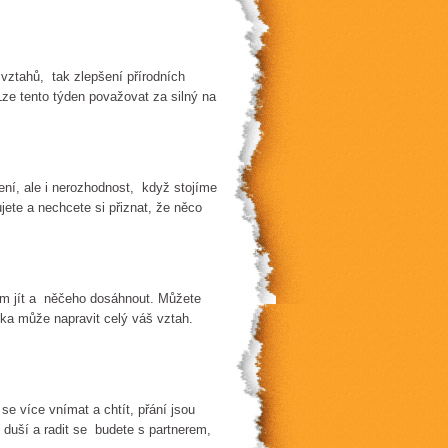
 vztahů, tak zlepšení přírodních
ze tento týden považovat za silný na
pení, ale i nerozhodnost, když stojíme
te a nechcete si přiznat, že něco
em jít a něčeho dosáhnout. Můžete
ka může napravit celý váš vztah.
 se více vnímat a chtít, přání jsou
u duší a radit se budete s partnerem,