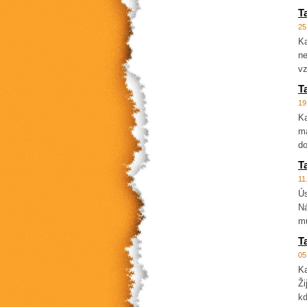
T
25
Ka
ne
vz
T
19
Ka
ma
do
T
11
Ús
Ná
mů
T
05
Ka
Ži
kd