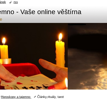
ánek
rss
emno - Vaše online věštírna
de
Horoskopy a tajemno
Články,rituály, tarot