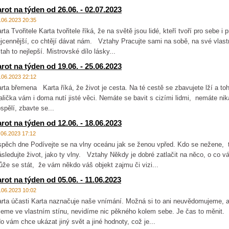
arot na týden od 26.06. - 02.07.2023
.06.2023 20:35
rta Tvořitele Karta tvořitele říká, že na světě jsou lidé, kteří tvoří pro sebe i
jcennější, co chtějí dávat nám. Vztahy Pracujte sami na sobě, na své vlastn
tah to nejlepší. Mistrovské dílo lásky...
arot na týden od 19.06. - 25.06.2023
.06.2023 22:12
rta břemena Karta říká, že život je cesta. Na té cestě se zbavujete lží a toh
lička vám i doma nutí jisté věci. Nemáte se bavit s cizími lidmi, nemáte nik
spělí, zbavte se...
arot na týden od 12.06. - 18.06.2023
.06.2023 17:12
pěch dne Podívejte se na vlny oceánu jak se ženou vpřed. Kdo se nežene, 
sledujte život, jako ty vlny. Vztahy Někdy je dobré zatlačit na něco, o co v
že se stát, že vám někdo váš objekt zajmu či vizi...
arot na týden od 05.06. - 11.06.2023
.06.2023 10:02
rta účasti Karta naznačuje naše vnímání. Možná si to ani neuvědomujeme, a
jeme ve vlastním stínu, nevidíme nic pěkného kolem sebe. Je čas to měnit
o vám chce ukázat jiný svět a jiné hodnoty, což je...