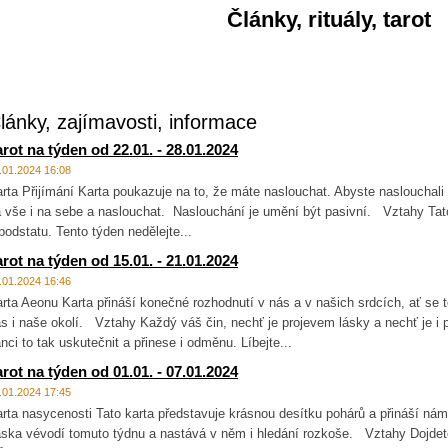
Články, rituály, tarot
lánky, zajímavosti, informace
arot na týden od 22.01. - 28.01.2024
.01.2024 16:08
rta Přijímání Karta poukazuje na to, že máte naslouchat. Abyste nasloucha
 vše i na sebe a naslouchat. Naslouchání je umění být pasivní. Vztahy Tat
podstatu. Tento týden nedělejte...
arot na týden od 15.01. - 21.01.2024
.01.2024 16:46
rta Aeonu Karta přináší konečné rozhodnutí v nás a v našich srdcích, ať se to 
s i naše okolí. Vztahy Každý váš čin, nechť je projevem lásky a nechť je
nci to tak uskutečnit a přinese i odměnu. Líbejte...
arot na týden od 01.01. - 07.01.2024
.01.2024 17:45
rta nasycenosti Tato karta představuje krásnou desítku pohárů a přináší nám
ska vévodí tomuto týdnu a nastává v něm i hledání rozkoše. Vztahy Dojdete