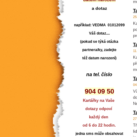
mů
a dotaz
T
25
Ka
například: VEDMA 01012099
po
Váš dotaz....
pr
(pokud se týká otázka
T
partnera/ky, zadejte
11
Ka
též datum narození)
př
mů
na tel. číslo
T
04
904 09 50
Vů
do
Kartářky na Vaše
Ne
dotazy odpoví
T
každý den
27
od 6 do 22 hodin.
Tř
li
jedna sms může obsahovat