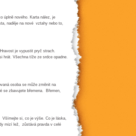
o úplně nového. Karta nález, je
sta, naděje na nové vztahy nebo to,
 Hravost je vypustit pryč strach.
 si hrát. Všechna tíže ze srdce opadne.
lovaná osoba se může změnit na
eré se zbavujete břemena. Břemen,
. Všímejte si, co je výše. Co je láska,
dy mizí lež, zůstává pravda v celé