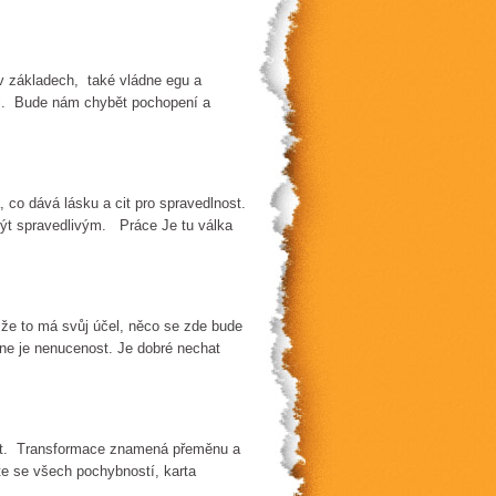
 v základech, také vládne egu a
mi. Bude nám chybět pochopení a
 co dává lásku a cit pro spravedlnost.
být spravedlivým. Práce Je tu válka
 že to má svůj účel, něco se zde bude
ne je nenucenost. Je dobré nechat
čit. Transformace znamená přeměnu a
te se všech pochybností, karta