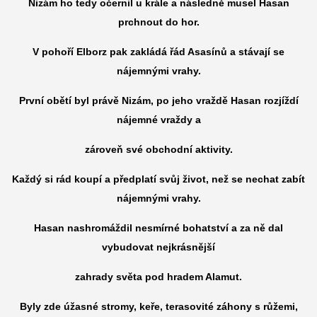
Nizám ho tedy očernil u krále a následně musel Hasan
prchnout do hor.
V pohoří Elborz pak zakládá řád Asasínů a stávají se
nájemnými vrahy.
První obětí byl právě Nizám, po jeho vraždě Hasan rozjíždí
nájemné vraždy a
zároveň své obchodní aktivity.
Každý si rád koupí a předplatí svůj život, než se nechat zabít
nájemnými vrahy.
Hasan nashromáždil nesmírné bohatství a za ně dal
vybudovat nejkrásnější
zahrady světa pod hradem Alamut.
Byly zde úžasné stromy, keře, terasovité záhony s růžemi,