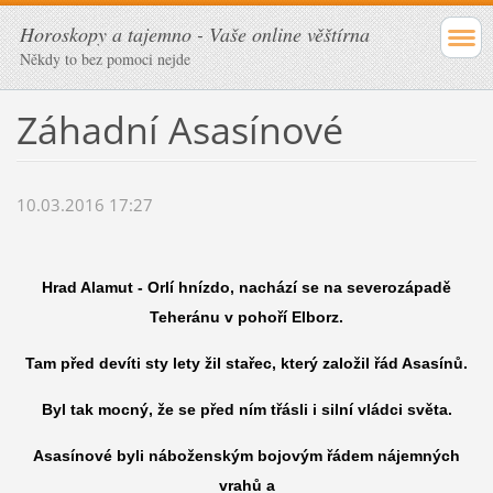
Horoskopy a tajemno - Vaše online věštírna
Někdy to bez pomoci nejde
Záhadní Asasínové
10.03.2016 17:27
Hrad Alamut - Orlí hnízdo, nachází se na severozápadě
Teheránu v pohoří Elborz.
Tam před devíti sty lety žil stařec, který založil řád Asasínů.
Byl tak mocný, že se před ním třásli i silní vládci světa.
Asasínové byli náboženským bojovým řádem nájemných
vrahů a