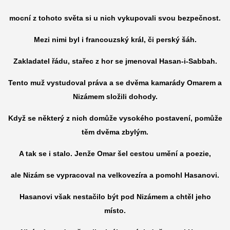
mocní z tohoto světa si u nich vykupovali svou bezpečnost.
Mezi nimi byl i francouzský král, či perský šáh.
Zakladatel řádu, stařec z hor se jmenoval Hasan-i-Sabbah.
Tento muž vystudoval práva a se dvěma kamarády Omarem a
Nizámem složili dohody.
Když se některý z nich domůže vysokého postavení, pomůže
těm dvěma zbylým.
A tak se i stalo. Jenže Omar šel cestou umění a poezie,
ale Nizám se vypracoval na velkovezíra a pomohl Hasanovi.
Hasanovi však nestačilo být pod Nizámem a chtěl jeho
místo.