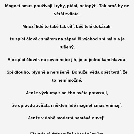
Magnetismus používají i ryby, ptáci, netopýři. Tak proč by ne
větší zvířata.
Mnozí lidé to také tak cítí. Léčitelé dokázali,
že spící člověk směrem na západ či východ spí málo a je
rušený.
Ale spící člověk na sever nebo jih, je to jedno kam hlavou.
Spí dlouho, plynně a nerušeně. Bohužel věda opět tvrdí, že
to není možné.
Jenže výzkumy z celého světa potvrzují,
že opravdu zvířata i někteří lidé magnetismus vnímají.
Jenže v době moderní nastává ouvej!
Elektrické dráty mění chování zvířat.