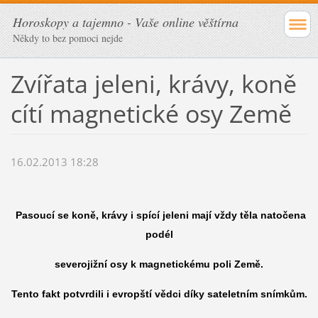
Horoskopy a tajemno - Vaše online věštírna
Někdy to bez pomoci nejde
Zvířata jeleni, krávy, koně
cítí magnetické osy Země
16.02.2013 18:28
Pasoucí se koně, krávy i spící jeleni mají vždy těla natočena
podél
severojižní osy k magnetickému poli Země.
Tento fakt potvrdili i evropští vědci díky sateletním snímkům.