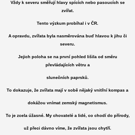
Vždy k severu směřují hlavy spících nebo pasoucích se
zvířat.
Tento výzkum probíhal i v ČR.
A opravdu, zvířata byla nasměrována buď hlavou k jihu či
severu.
Jejich poloha se na první pohled lišila od směru
převládajících větru a
slunečních paprsků.
To dokazuje, že zvířata mají v sobě nějaký vnitřní kompas a
dokážou vnímat zemský magnetismus.
To je zcela úžasné. My chovatelé a lidé, co chodí do přírody,
už přeci dávno víme, že zvířata jsou chytří.