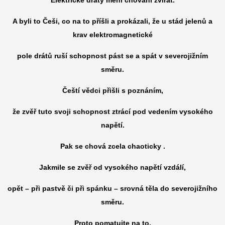
A byli to Češi, co na to příšli a prokázali, že u stád jelenů a
krav elektromagnetické
pole drátů ruší schopnost pást se a spát v severojižním
směru.
Čeští vědci přišli s poznáním,
že zvěř tuto svoji schopnost ztrácí pod vedením vysokého
napětí.
Pak se chová zcela chaoticky .
Jakmile se zvěř od vysokého napětí vzdálí,
opět – při pastvě či při spánku – srovná těla do severojižního
směru.
Proto pomatujte na to,